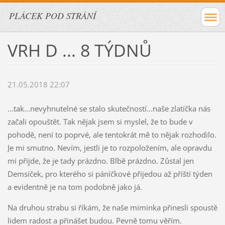
PLÁCEK POD STRÁNÍ
VRH D ... 8 TÝDNŮ
21.05.2018 22:07
...tak...nevyhnutelné se stalo skutečností...naše zlatíčka nás
začali opouštět. Tak nějak jsem si myslel, že to bude v
pohodě, není to poprvé, ale tentokrát mě to nějak rozhodilo.
Je mi smutno. Nevím, jestli je to rozpoložením, ale opravdu
mi přijde, že je tady prázdno. Blbě prázdno. Zůstal jen
Demsíček, pro kterého si páníčkové přijedou až příští týden
a evidentně je na tom podobně jako já.
Na druhou strabu si říkám, že naše miminka přinesli spoustě
lidem radost a přinášet budou. Pevně tomu věřím.