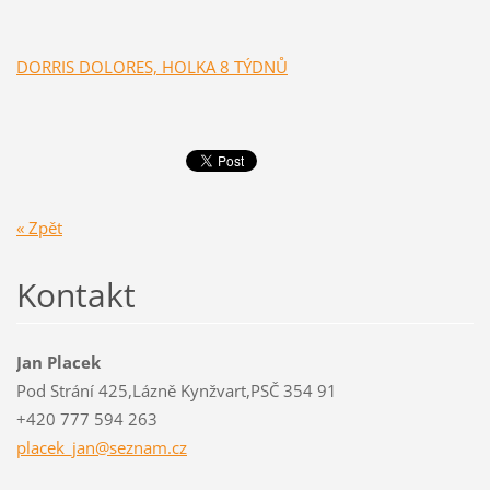
DORRIS DOLORES, HOLKA 8 TÝDNŮ
« Zpět
Kontakt
Jan Placek
Pod Strání 425,Lázně Kynžvart,PSČ 354 91
+420 777 594 263
placek_j
an@sezna
m.cz