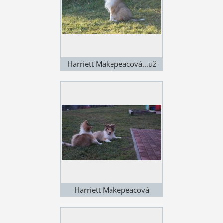
Harriett Makepeacová...už
jako mimino se umí
vytahovat...(12.1.2014)
Harriett Makepeacová
(10.1.2014)