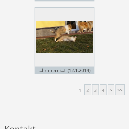
...hrrr na ní...II.(12.1.2014)
1
2
3
4
>
>>
Kontakt