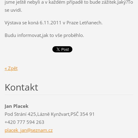
jsme ještě nebyli a v každém případě to bude zážitek.Jaký?To
se uvidí.
Výstava se koná 6.11.2011 v Praze Letňanech.
Budu informovat,jak to vše proběhlo.
« Zpět
Kontakt
Jan Placek
Pod Strání 425,Lázně Kynžvart,PSČ 354 91
+420 777 594 263
placek_j
an@sezna
m.cz