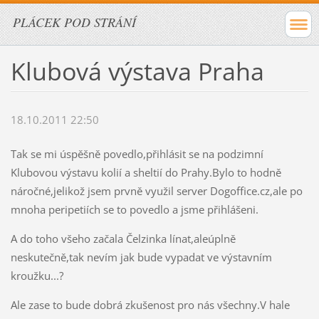
PLÁCEK POD STRÁNÍ
Klubová výstava Praha
18.10.2011 22:50
Tak se mi úspěšně povedlo,přihlásit se na podzimní
Klubovou výstavu kolií a sheltií do Prahy.Bylo to hodně
náročné,jelikož jsem prvně využil server Dogoffice.cz,ale po
mnoha peripetiích se to povedlo a jsme přihlášeni.
A do toho všeho začala Čelzinka línat,aleúplně
neskutečně,tak nevím jak bude vypadat ve výstavním
kroužku...?
Ale zase to bude dobrá zkušenost pro nás všechny.V hale