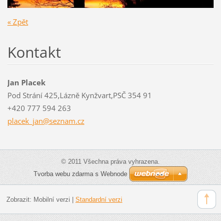
« Zpět
Kontakt
Jan Placek
Pod Strání 425,Lázně Kynžvart,PSČ 354 91
+420 777 594 263
placek_j
an@sezna
m.cz
© 2011 Všechna práva vyhrazena.
Tvorba webu zdarma s Webnode
Zobrazit:
Mobilní verzi
|
Standardní verzi