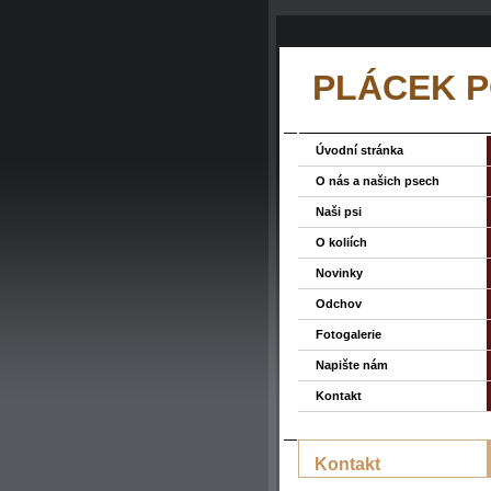
PLÁCEK P
Úvodní stránka
O nás a našich psech
Naši psi
O koliích
Novinky
Odchov
Fotogalerie
Napište nám
Kontakt
Kontakt