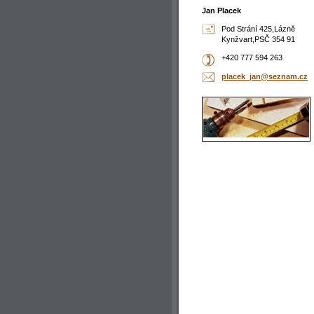
Jan Placek
Pod Strání 425,Lázně
Kynžvart,PSČ 354 91
+420 777 594 263
placek_j
an@sezna
m.cz