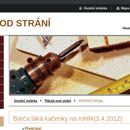
Úvodní stránka
Mapa 
OD STRÁNÍ
Hled
Úvodní stránka
Plácek pod strání
03042012749.jpg
Barča láká kačenky na rohlík(3.4.2012)
Předchozí